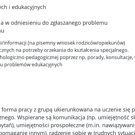
ych i edukacyjnych
a w odniesieniu do zgłaszanego problemu
mu
i/informacji (na pisemny wniosek rodziców/opiekunów)
nych na potrzeby orzekania do kształcenia specjalnego.
ologiczno-pedagogicznej poprzez np. porady, konsultacje, 
iu problemów edukacyjnych
o forma pracy z grupą ukierunkowana na uczenie się p
nego. Wspierane są komunikacja (np. umiejętność sł
ytań), umiejętności prospołeczne (m.in. nawiązywani
pomaganie innym), radzenie sobie w trudnych sytuacj