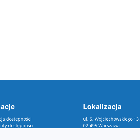
acje
Lokalizacja
cja dostepności
ul. S. Wojciechowskiego 13,
ty dostępności
02-495 Warszawa
asy to read, Tekst
wany maszynowo, raporty,