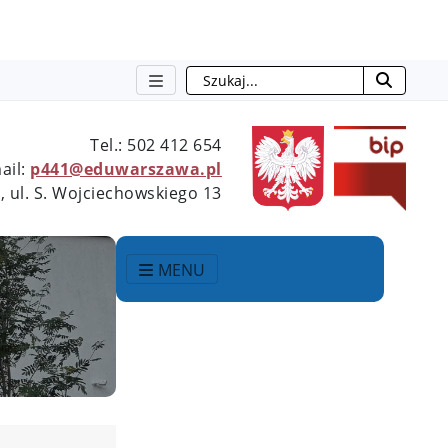
Szukaj
Tel.: 502 412 654
ail:
p441@eduwarszawa.pl
 ul. S. Wojciechowskiego 13
MENU