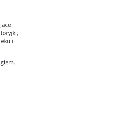
jące
oryjki,
eku i
ogiem.