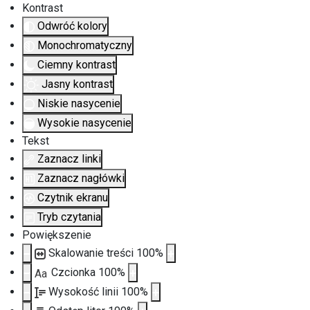
Kontrast
Odwróć kolory
Monochromatyczny
Ciemny kontrast
Jasny kontrast
Niskie nasycenie
Wysokie nasycenie
Tekst
Zaznacz linki
Zaznacz nagłówki
Czytnik ekranu
Tryb czytania
Powiększenie
Skalowanie treści
100
%
Czcionka
100
%
Aa
Wysokość linii
100
%