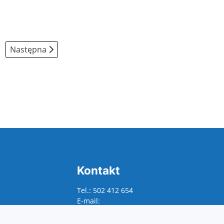
Następna strona: Personel
Następna
Kontakt
Tel.: 502 412 654
E-mail:
sekretariat.p441@eduwarszawa.pl