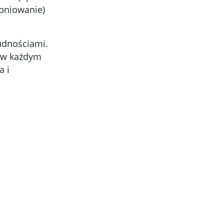
opniowanie)
udnościami.
m w każdym
a i