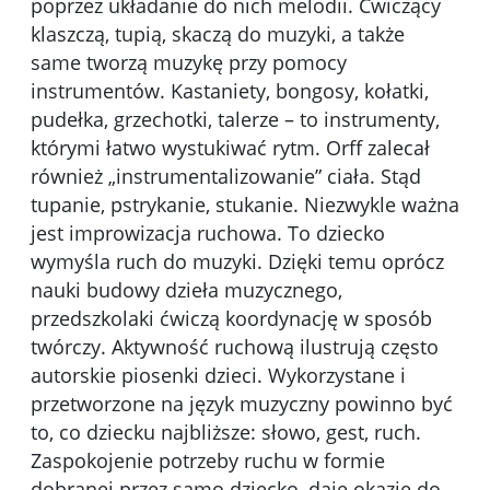
poprzez układanie do nich melodii. Ćwiczący
klaszczą, tupią, skaczą do muzyki, a także
same tworzą muzykę przy pomocy
instrumentów. Kastaniety, bongosy, kołatki,
pudełka, grzechotki, talerze – to instrumenty,
którymi łatwo wystukiwać rytm. Orff zalecał
również „instrumentalizowanie” ciała. Stąd
tupanie, pstrykanie, stukanie. Niezwykle ważna
jest improwizacja ruchowa. To dziecko
wymyśla ruch do muzyki. Dzięki temu oprócz
nauki budowy dzieła muzycznego,
przedszkolaki ćwiczą koordynację w sposób
twórczy. Aktywność ruchową ilustrują często
autorskie piosenki dzieci. Wykorzystane i
przetworzone na język muzyczny powinno być
to, co dziecku najbliższe: słowo, gest, ruch.
Zaspokojenie potrzeby ruchu w formie
dobranej przez samo dziecko, daje okazję do