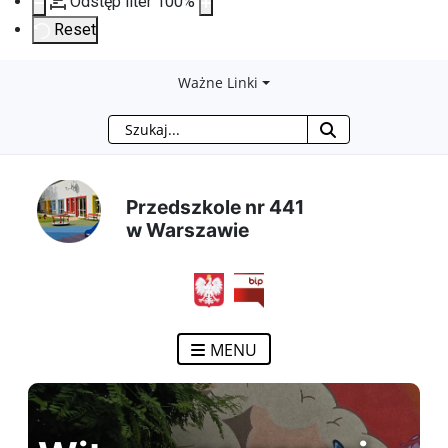
Odstęp liter
100
%
Reset
Przejdź
Przejdź
Przejdź
Przejdź
Ważne Linki
Szukaj
do
do
do
do
treści
menu
wyszukiwarki
mapy
Przedszkole nr 441
głównej
nawigacyjnego
strony
w Warszawie
MENU