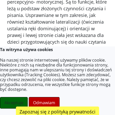
percepcyjno- motorycznej. Są to funkcje, które
leżą u podstaw złożonych czynności czytania i
pisania. Usprawniane w tym zakresie, jak
również kształtowanie lateralizacji (ćwiczenia
ustalania ręki dominującej) i orientacji w
prawej i lewej stronie ciała jest wskazana dla
dzieci przygotowujących się do nauki czytania
i pisania, niezbędne jest dla dzieci, u których
Ta witryna używa cookies
występują opóźnienia rozwoju tych
Na naszej stronie internetowej używamy plików cookie.
funkcji. Ćwiczenia prowadzą do większej
Niektóre z nich są niezbędne dla funkcjonowania strony,
harmonii rozwoju psychoruchowego:
inne pomagają nam w ulepszaniu tej strony i doświadczeń
użytkownika (Tracking Cookies). Możesz sam zdecydować,
wyższego poziomu rozwoju i współdziałania
czy chcesz zezwolić na pliki cookie. Należy pamiętać, że w
funkcji intelektualnych (mowy, myślenia) i
przypadku odrzucenia, nie wszystkie funkcje strony mogą
instrumentalnych (spostrzeżeniowo –
być dostępne.
ruchowych). Dzięki temu dochodzi do
prawidłowego wykonywania czynności
Akceptuje
Odmawiam
ruchowych we właściwym czasie i przestrzeni,
Zapoznaj się z polityką prywatności