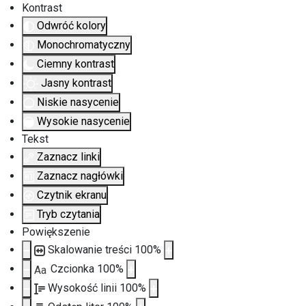
Kontrast
Odwróć kolory
Monochromatyczny
Ciemny kontrast
Jasny kontrast
Niskie nasycenie
Wysokie nasycenie
Tekst
Zaznacz linki
Zaznacz nagłówki
Czytnik ekranu
Tryb czytania
Powiększenie
Skalowanie treści
100
%
Czcionka
100
%
Aa
Wysokość linii
100
%